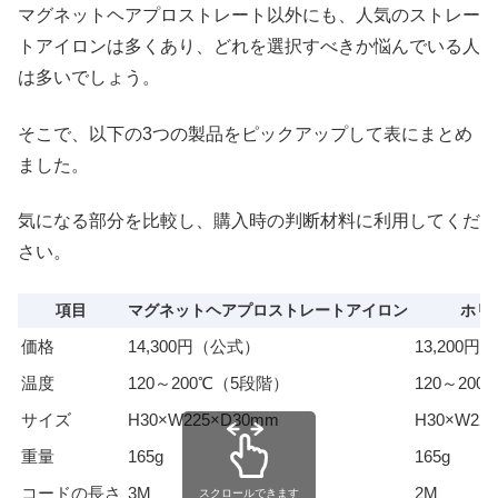
マグネットヘアプロストレート以外にも、人気のストレー
トアイロンは多くあり、どれを選択すべきか悩んでいる人
は多いでしょう。
そこで、以下の3つの製品をピックアップして表にまとめ
ました。
気になる部分を比較し、購入時の判断材料に利用してくだ
さい。
項目
マグネットヘアプロストレートアイロン
ホリ
価格
14,300円（公式）
13,200円
温度
120～200℃（5段階）
120～20
サイズ
H30×W225×D30mm
H30×W2
重量
165g
165g
コードの長さ
3M
2M
スクロールできます