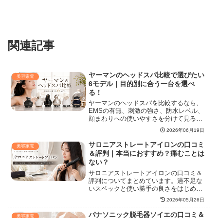
関連記事
ヤーマンのヘッドスパ比較で選びたい
美容家電
6モデル｜目的別に合う一台を選べ
る！
ヤーマンのヘッドスパを比較するなら、
EMSの有無、刺激の強さ、防水レベル、
顔まわりへの使いやすさを分けて見るこ
とが大切です。ミーゼ ニードルヘッドス
2026年06月19日
パ EMS、ニードルヘッドスパリフト、ア
クティブ、ニードルリフトブラシ、スカ
サロニアストレートアイロンの口コミ
美容家電
ルプリフト系の違いを整理し、価格重
＆評判｜本当におすすめ？痛むことは
視・刺激重視・多機能重視のどれを選ぶ
ない？
べきか判断できる内容にまとめました。
サロニアストレートアイロンの口コミ＆
評判についてまとめています。過不足な
いスペックと使い勝手の良さをはじめ、
持ち運びに便利で変圧器なしでも使える
2026年05月26日
ことから旅行者にも大絶賛。コスパの良
さで人気を博していますが、一方で
パナソニック脱毛器ソイエの口コミ＆
美容家電