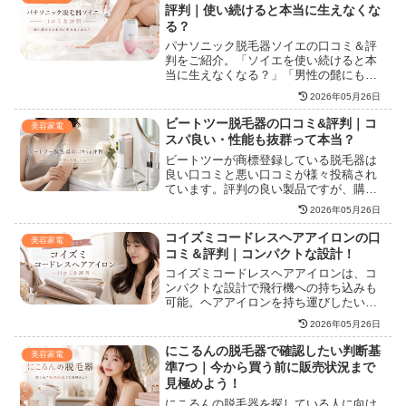
Max230℃の高温で髪が痛むのでは？と疑
評判｜使い続けると本当に生えなくな
問視する声も。サロニアストレートアイ
る？
ロンのおすすめの使い方を知って美髪生
パナソニック脱毛器ソイエの口コミ＆評
活を始めましょう。
判をご紹介。「ソイエを使い続けると本
当に生えなくなる？」「男性の髭にも使
える？」「埋没毛が増える？」「痛
2026年05月26日
い？」という疑問についてお答えしま
す。ソイエの魅力も余すところなく伝授
ビートツー脱毛器の口コミ&評判｜コ
美容家電
していますから、ぜひ参考にしてくださ
スパ良い・性能も抜群って本当？
い。あなたにぴったりの家庭用脱毛器を
ビートツーが商標登録している脱毛器は
一緒に探しましょう。
良い口コミと悪い口コミが様々投稿され
ています。評判の良い製品ですが、購入
前には否定的な意見もしっかり見ておき
2026年05月26日
ましょう。本記事で紹介するビートツー
脱毛器の製品概要とレビューを知れば、
コイズミコードレスヘアアイロンの口
美容家電
購入後のトラブルを防げます。ビートツ
コミ＆評判｜コンパクトな設計！
ー脱毛器の本当の姿を、多角的に受け止
コイズミコードレスヘアアイロンは、コ
めましょう。
ンパクトな設計で飛行機への持ち込みも
可能。ヘアアイロンを持ち運びしたい人
におすすめの商品ですが、購入において
2026年05月26日
は悪い口コミも含めて検討するのが大切
です。本記事ではコイズミコードレスヘ
にこるんの脱毛器で確認したい判断基
美容家電
アアイロンの口コミや機能などを詳しく
準7つ｜今から買う前に販売状況まで
解説しています。
見極めよう！
にこるんの脱毛器を探している人に向け