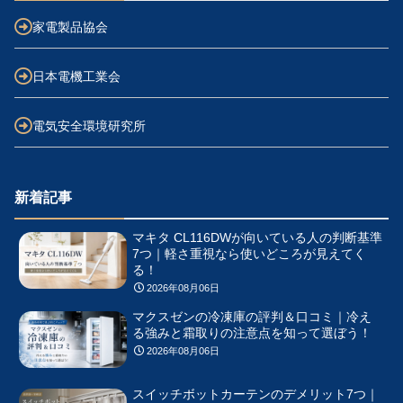
家電製品協会
日本電機工業会
電気安全環境研究所
新着記事
マキタ CL116DWが向いている人の判断基準
7つ｜軽さ重視なら使いどころが見えてく
る！
2026年08月06日
マクスゼンの冷凍庫の評判＆口コミ｜冷え
る強みと霜取りの注意点を知って選ぼう！
2026年08月06日
スイッチボットカーテンのデメリット7つ｜