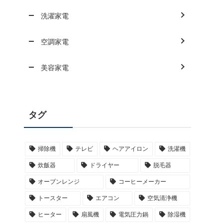
洗濯家電
空調家電
美容家電
タグ
掃除機
テレビ
ヘアアイロン
洗濯機
炊飯器
ドライヤー
脱毛器
オーブンレンジ
コーヒーメーカー
トースター
エアコン
空気清浄機
ヒーター
扇風機
電気圧力鍋
除湿機