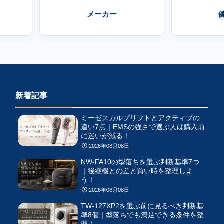
メーカー
新着記事
ミーゼスカルプリフトとアクティブの
違い7点｜EMSの強さで選ぶ人は購入前
に迷いが減る！
2026年08月08日
NW-FA10の型落ちを選ぶ判断基準7つ
｜後継機との差と買い時を整理しよ
う！
2026年08月08日
TW-127XP2を選ぶ前に見るべき判断基
準8個｜型落ちでも満足できる条件を整