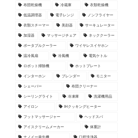
布団乾燥機
冷蔵庫
衣類乾燥機
低温調理器
電子レンジ
ノンフライヤー
衣類スチーマー
美顔器
サーキュレーター
加湿器
マッサージチェア
ネッククーラー
ポータブルクーラー
ワイヤレスイヤホン
温冷風扇
冷風機
電気ケトル
ロボット掃除機
ホットプレート
インターホン
ブレンダー
モニター
シェーバー
布団クリーナー
シーリングライト
冷凍庫
洗濯機用品
アイロン
IHクッキングヒーター
フットマッサージャー
ヘッドスパ
アイスクリームメーカー
体重計
ナノイー発生機
口腔洗浄器