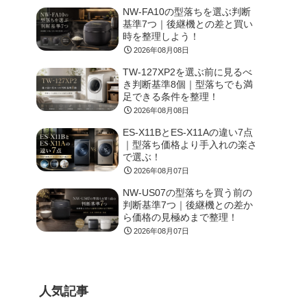
NW-FA10の型落ちを選ぶ判断
基準7つ｜後継機との差と買い
時を整理しよう！
2026年08月08日
TW-127XP2を選ぶ前に見るべ
き判断基準8個｜型落ちでも満
足できる条件を整理！
2026年08月08日
ES-X11BとES-X11Aの違い7点
｜型落ち価格より手入れの楽さ
で選ぶ！
2026年08月07日
NW-US07の型落ちを買う前の
判断基準7つ｜後継機との差か
ら価格の見極めまで整理！
2026年08月07日
人気記事