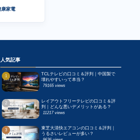
健康家電
人気記事
TCLテレビの口コミ＆評判｜中国製で
壊れやすいって本当？
79165 views
レイアウトフリーテレビの口コミ＆評
判｜どんな悪いデメリットがある？
11217 views
東芝大清快エアコンの口コミ＆評判｜
うるさいレビューが多い？
9636 views