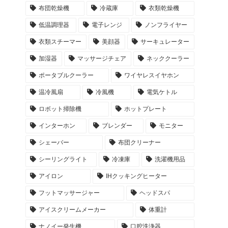
布団乾燥機
冷蔵庫
衣類乾燥機
低温調理器
電子レンジ
ノンフライヤー
衣類スチーマー
美顔器
サーキュレーター
加湿器
マッサージチェア
ネッククーラー
ポータブルクーラー
ワイヤレスイヤホン
温冷風扇
冷風機
電気ケトル
ロボット掃除機
ホットプレート
インターホン
ブレンダー
モニター
シェーバー
布団クリーナー
シーリングライト
冷凍庫
洗濯機用品
アイロン
IHクッキングヒーター
フットマッサージャー
ヘッドスパ
アイスクリームメーカー
体重計
ナノイー発生機
口腔洗浄器