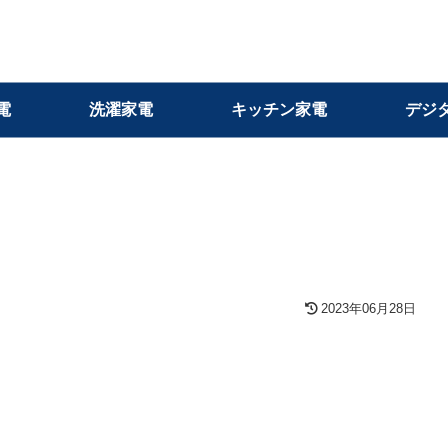
電
洗濯家電
キッチン家電
デジ
2023年06月28日