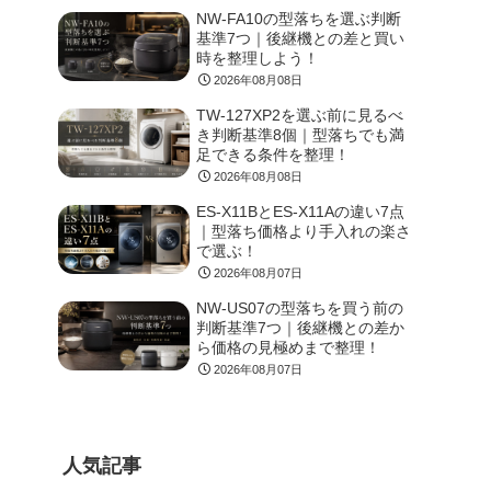
NW-FA10の型落ちを選ぶ判断
基準7つ｜後継機との差と買い
時を整理しよう！
2026年08月08日
TW-127XP2を選ぶ前に見るべ
き判断基準8個｜型落ちでも満
足できる条件を整理！
2026年08月08日
ES-X11BとES-X11Aの違い7点
｜型落ち価格より手入れの楽さ
で選ぶ！
2026年08月07日
NW-US07の型落ちを買う前の
判断基準7つ｜後継機との差か
ら価格の見極めまで整理！
2026年08月07日
人気記事