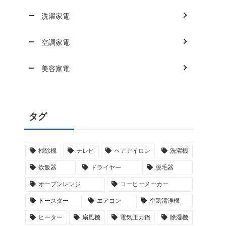
洗濯家電
空調家電
美容家電
タグ
掃除機
テレビ
ヘアアイロン
洗濯機
炊飯器
ドライヤー
脱毛器
オーブンレンジ
コーヒーメーカー
トースター
エアコン
空気清浄機
ヒーター
扇風機
電気圧力鍋
除湿機