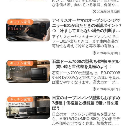
向けて、現行モデルとの違い、買い得に
なる価格差、向いている家庭、保証や付
属品の注意点を整理しました。生産終了
2026年07月23日
モデルでも基本性能は高いため、安さだ
けでなく在庫状態や使いたい機能まで確
アイリスオーヤマのオーブンレンジで
キッチン家電
認すれば、後悔しにくい選び方ができま
エラーE01が出たときの確認ポイント7
す。
つ｜冷まして直らない場合の判断まで
整理！
アイリスオーヤマのオーブンレンジでエ
ラーE01が出たときは、まず庫内高温の
可能性を考えて冷却と再表示の有無を確
認することが大切です。E01の意味、直
2026年07月20日
し方の手順、繰り返す原因、型番別に注
意したい点、修理相談へ進む目安まで、
石窯ドーム7000の型落ち候補6モデル
キッチン家電
自己判断で危険な使い方をしないための
｜買い時と世代差を見極めよう！
ポイントを整理しています。
石窯ドーム7000の型落ちは、ER-D7000B
やER-D7000Aなど世代ごとの違いを見れ
ば選びやすくなります。高火力オーブン
を重視する人は旧モデルでも満足しやす
2026年07月07日
い一方、あたためや解凍を毎日使う人は
新しめの世代が安心です。価格差、保
日立のオーブンレンジ型落ちおすすめ
キッチン家電
証、在庫状態、中古の注意点まで整理
7機種｜価格差と機能差で狙い目を選
し、買い時を判断できるようにまとめま
ぼう！
す。
日立のオーブンレンジ型落ちを選ぶな
ら、MRO-W1CやMRO-S8Cなどの旧モデ
ルを価格だけでなく容量、加熱方式、過
熱水蒸気、センサー、保証条件まで比較