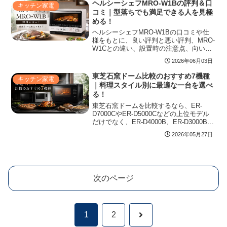
ヘルシーシェフMRO-W1Bの評判＆口
キッチン家電
まで整理し、買う前に確認したい判断材
コミ｜型落ちでも満足できる人を見極
料をまとめます。
める！
ヘルシーシェフMRO-W1Bの口コミや仕
様をもとに、良い評判と悪い評判、MRO-
W1Cとの違い、設置時の注意点、向いて
いる人を整理しました。
2026年06月03日
東芝石窯ドーム比較のおすすめ7機種
キッチン家電
｜料理スタイル別に最適な一台を選べ
る！
東芝石窯ドームを比較するなら、ER-
D7000CやER-D5000Cなどの上位モデル
だけでなく、ER-D4000B、ER-D3000B、
ER-D100B、ER-D90B、ER-D70Bの違い
2026年05月27日
も押さえることが大切です。火力、セン
サー、自動メニュー、庫内容量、設置性
をもとに、料理スタイル別に選びやすい
機種を整理します。
次のページ
次
1
2