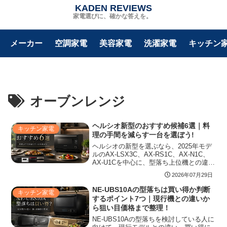
KADEN REVIEWS
家電選びに、確かな答えを。
メーカー
空調家電
美容家電
洗濯家電
キッチン
オーブンレンジ
ヘルシオ新型のおすすめ候補6選｜料
キッチン家電
理の手間を減らす一台を選ぼう!
ヘルシオの新型を選ぶなら、2025年モデ
ルのAX-LSX3C、AX-RS1C、AX-N1C、
AX-U1Cを中心に、型落ち上位機との違
い、クックトークやまかせて調理の必要
2026年07月29日
性、容量や設置サイズ、家族構成別の向
き不向きを確認しておくと、自分に合う
NE-UBS10Aの型落ちは買い得か判断
キッチン家電
一台を選びやすくなります。
するポイント7つ｜現行機との違いか
ら狙い目価格まで整理！
NE-UBS10Aの型落ちを検討している人に