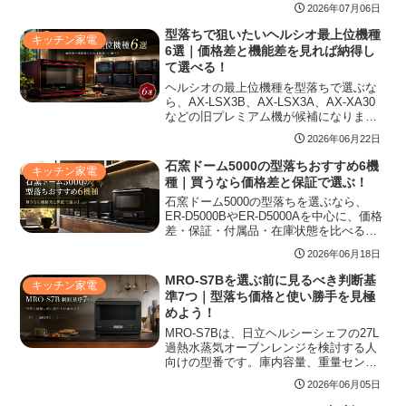
2026年07月06日
することが大切です。上位機を安く狙う
人、家族用に31Lを選びたい人、温め中心
型落ちで狙いたいヘルシオ最上位機種
キッチン家電
で予算を抑えたい人に向けて、狙い目の
6選｜価格差と機能差を見れば納得し
型番と失敗しにくい見極め方を整理しま
て選べる！
す。
ヘルシオの最上位機種を型落ちで選ぶな
ら、AX-LSX3B、AX-LSX3A、AX-XA30
などの旧プレミアム機が候補になりま
す。最新機との違い、価格差の見方、中
2026年06月22日
古や展示品で確認すべき水まわり・付属
品・保証の注意点まで整理し、家庭に合
石窯ドーム5000の型落ちおすすめ6機
キッチン家電
う選び方を紹介します。
種｜買うなら価格差と保証で選ぶ！
石窯ドーム5000の型落ちを選ぶなら、
ER-D5000BやER-D5000Aを中心に、価格
差・保証・付属品・在庫状態を比べるこ
とが大切です。現行ER-D5000Cとの違
2026年06月18日
い、ER-YD5000以前を選ぶ注意点、パン
作りや時短料理に向くモデルまで整理
MRO-S7Bを選ぶ前に見るべき判断基
キッチン家電
し、安さだけで後悔しない選び方を紹介
準7つ｜型落ち価格と使い勝手を見極
します。
めよう！
MRO-S7Bは、日立ヘルシーシェフの27L
過熱水蒸気オーブンレンジを検討する人
向けの型番です。庫内容量、重量センサ
ー、2品同時あたため、スチームトース
2026年06月05日
ト、口コミで見える注意点、MRO-S7Aや
MRO-S7Cとの違い、電気代と設置サイズ