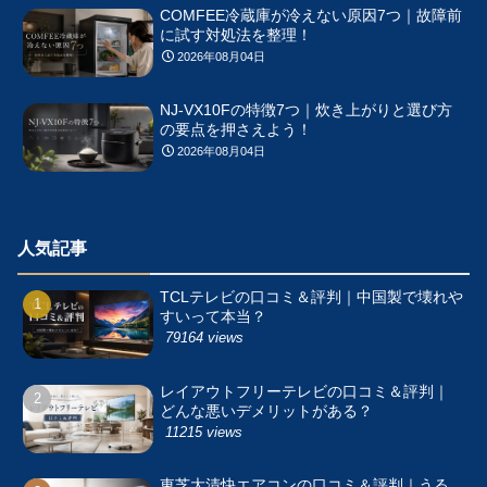
COMFEE冷蔵庫が冷えない原因7つ｜故障前
に試す対処法を整理！
2026年08月04日
NJ-VX10Fの特徴7つ｜炊き上がりと選び方
の要点を押さえよう！
2026年08月04日
人気記事
TCLテレビの口コミ＆評判｜中国製で壊れや
すいって本当？
79164 views
レイアウトフリーテレビの口コミ＆評判｜
どんな悪いデメリットがある？
11215 views
東芝大清快エアコンの口コミ＆評判｜うる