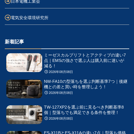
日本電機工業会
電気安全環境研究所
新着記事
ミーゼスカルプリフトとアクティブの違い7
点｜EMSの強さで選ぶ人は購入前に迷いが
減る！
2026年08月08日
NW-FA10の型落ちを選ぶ判断基準7つ｜後継
機との差と買い時を整理しよう！
2026年08月08日
TW-127XP2を選ぶ前に見るべき判断基準8
個｜型落ちでも満足できる条件を整理！
2026年08月08日
ES-X11BとES-X11Aの違い7点｜型落ち価格