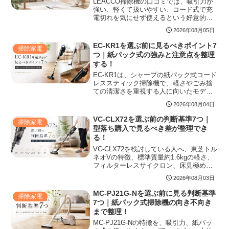
LEACCO掃除機の口コミでは、吸引力が
強い、軽くて扱いやすい、コード式で充
電切れを気にせず使えるという好意的な
声がある一方、音が大きい、吸引力調整
2026年08月05日
が少ない、じゅうたんでは動かしにくい
という注意点も見られます。フローリン
EC-KR1を選ぶ前に見るべきポイント7
掃除家電
グ中心の家庭やサブ機として検討する人
つ｜紙パック式の強みと注意点を整理
に向けて、評判の傾向、向いている使い
する！
方、購入前の確認ポイントを整理しま
す。
EC-KR1は、シャープの紙パック式コード
レススティック掃除機で、軽さやごみ捨
ての清潔さを重視する人に向いたモデル
です。標準質量1.3kg、パックinカップ構
2026年08月04日
造、運転時間、紙パック代、EC-KR2との
違いまで、購入前に確認したいポイント
VC-CLX72を選ぶ前の判断基準7つ｜
掃除家電
を整理します。
型落ち購入で見るべき差が整理でき
る！
VC-CLX72を検討している人へ、東芝トル
ネオVの特徴、標準質量約1.6kgの軽さ、
フィルターレスサイクロン、床見極めセ
ンサーplus、からみレス自走ヘッド、口
2026年08月03日
コミで見える満足点と注意点、生産終了
後に型落ちで買う判断基準まで整理しま
MC-PJ21G-Nを選ぶ前に見る判断基準
掃除家電
す。
7つ｜紙パック式掃除機の向き不向き
まで整理！
MC-PJ21G-Nの特徴を、吸引力、紙パッ