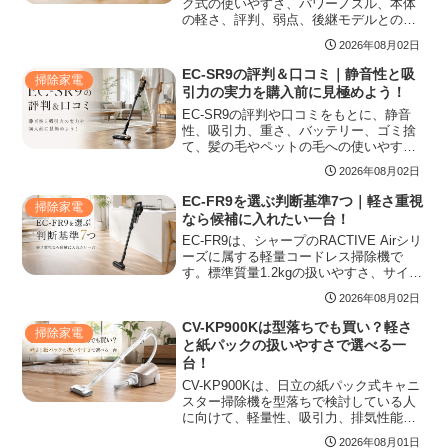
ク式の使いやすさ、パワーノズル、本体
の軽さ、評判、弱点、後継モデルとの比
較視点まで整理し、コードレス掃除機か
2026年08月02日
ら買い替える人や生産終了モデルを検討
する人が購入前に見るべき判断材料をわ
EC-SR9の評判＆口コミ｜静音性と吸
掃除家電
かりやすく紹介します。
引力の実力を購入前に見極めよう！
EC-SR9の評判や口コミをもとに、静音
性、吸引力、重さ、バッテリー、ゴミ捨
て、髪の毛やペットの毛への使いやすさ
を整理しました。良い口コミだけでなく
2026年08月02日
悪い口コミの背景も確認し、EC-SR10や
型落ちモデルとの違い、安く買う前の注
EC-FR9を選ぶ判断基準7つ｜軽さ重視
掃除家電
意点まで購入前に判断しやすくまとめて
なら候補に入れたい一台！
います。
EC-FR9は、シャープのRACTIVE Airシリ
ーズに属する軽量コードレス掃除機で
す。標準質量1.2kgの扱いやすさ、サイク
ロン式の特徴、運転時間、口コミで多い
2026年08月02日
評価、EC-FR7やEC-FR10との違い、購入
前の注意点まで整理し、軽さ重視で選ぶ
CV-KP900Kは型落ちでも買い？軽さ
掃除家電
べきか判断できる内容にまとめていま
と紙パックの扱いやすさで選べる一
す。
台！
CV-KP900Kは、日立の紙パック式キャニ
スター掃除機を型落ちで検討している人
に向けて、軽量性、吸引力、排気性能、
ヘッド機能、紙パック交換、後継機との
2026年08月01日