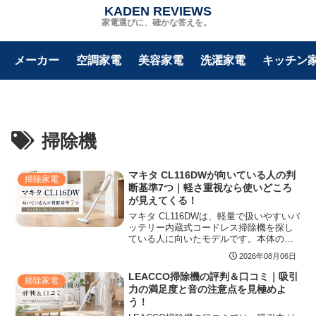
KADEN REVIEWS
家電選びに、確かな答えを。
メーカー
空調家電
美容家電
洗濯家電
キッチン
掃除機
マキタ CL116DWが向いている人の判
掃除家電
断基準7つ｜軽さ重視なら使いどころ
が見えてくる！
マキタ CL116DWは、軽量で扱いやすいバ
ッテリー内蔵式コードレス掃除機を探し
ている人に向いたモデルです。本体の軽
さ、約15分の運転時間、カプセル式の手
2026年08月06日
入れ、CL115FDWや上位機との違いを整
理し、フローリング中心の家庭やサブ機
LEACCO掃除機の評判＆口コミ｜吸引
掃除家電
として使う場合の選び方を紹介します。
力の満足度と音の注意点を見極めよ
う！