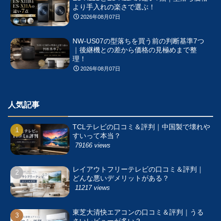
より手入れの楽さで選ぶ！
2026年08月07日
NW-US07の型落ちを買う前の判断基準7つ
｜後継機との差から価格の見極めまで整
理！
2026年08月07日
人気記事
TCLテレビの口コミ＆評判｜中国製で壊れや
すいって本当？
79166 views
レイアウトフリーテレビの口コミ＆評判｜
どんな悪いデメリットがある？
11217 views
東芝大清快エアコンの口コミ＆評判｜うる
さいレビューが多い？