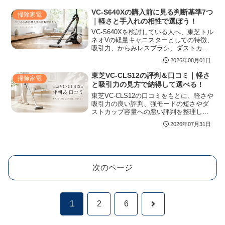
違い、購入前の注意点を整理し、価格だ
けでなく生活動線に合うかまで判断でき
VC-S640Xの購入前に見る判断基準7つ
掃除家電
る内容です。
｜軽さと手入れの相性で選ぼう！
VC-S640Xを検討している人へ、東芝トル
ネオVの軽量キャニスターとしての特徴、
吸引力、からみレスブラシ、ダストカッ
プの手入れ、VC-S650Xや上位機との違
2026年08月01日
い、生産終了品を選ぶ際の注意点まで整
理し、価格だけで判断しない選び方を紹
東芝VC-CLS12の評判＆口コミ｜軽さ
掃除家電
介します。
と吸引力の見方で納得して選べる！
東芝VC-CLS12の口コミをもとに、軽さや
吸引力の良い評判、強モードの短さやダ
ストカップ容量への悪い評判を整理しま
した。フローリング中心の家庭に向く理
2026年07月31日
由、カーペットやペット毛が多い家庭で
注意したい点、VC-CLS13との違いや購入
前に見るべき仕様までまとめています。
次のページ
次
1
2
6