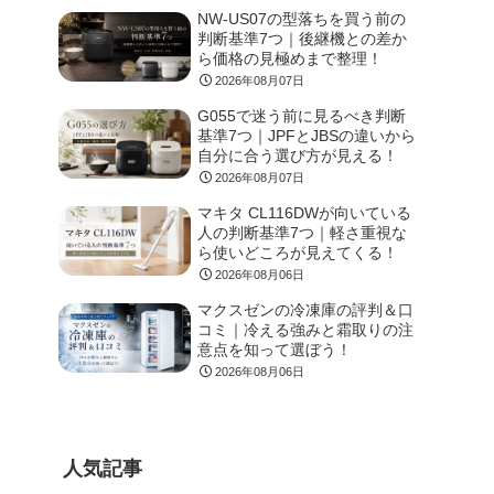
NW-US07の型落ちを買う前の
判断基準7つ｜後継機との差か
ら価格の見極めまで整理！
2026年08月07日
G055で迷う前に見るべき判断
基準7つ｜JPFとJBSの違いから
自分に合う選び方が見える！
2026年08月07日
マキタ CL116DWが向いている
人の判断基準7つ｜軽さ重視な
ら使いどころが見えてくる！
2026年08月06日
マクスゼンの冷凍庫の評判＆口
コミ｜冷える強みと霜取りの注
意点を知って選ぼう！
2026年08月06日
人気記事