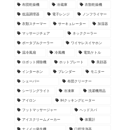
布団乾燥機
冷蔵庫
衣類乾燥機
低温調理器
電子レンジ
ノンフライヤー
衣類スチーマー
サーキュレーター
加湿器
マッサージチェア
ネッククーラー
ポータブルクーラー
ワイヤレスイヤホン
温冷風扇
冷風機
電気ケトル
ロボット掃除機
ホットプレート
美顔器
インターホン
ブレンダー
モニター
シェーバー
布団クリーナー
シーリングライト
冷凍庫
洗濯機用品
アイロン
IHクッキングヒーター
フットマッサージャー
ヘッドスパ
アイスクリームメーカー
体重計
ナノイー発生機
口腔洗浄器