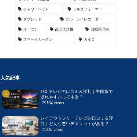
シャワーヘッド
ミルクフォーマー
タブレット
ブルーレイレコーダー
オーブン
高圧洗浄機
自動調理鍋
スマートカーテン
カイロ
人気記事
TCLテレビの口コミ＆評判｜中国製で
壊れやすいって本当？
79164 views
レイアウトフリーテレビの口コミ＆評
判｜どんな悪いデメリットがある？
11216 views