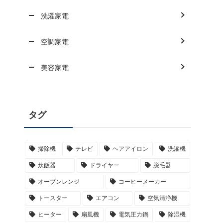
洗濯家電
空調家電
美容家電
タグ
掃除機
テレビ
ヘアアイロン
洗濯機
炊飯器
ドライヤー
脱毛器
オーブンレンジ
コーヒーメーカー
トースター
エアコン
空気清浄機
ヒーター
扇風機
電気圧力鍋
除湿機