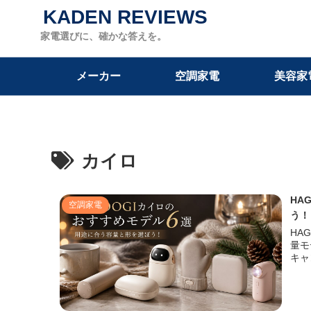
KADEN REVIEWS
家電選びに、確かな答えを。
メーカー
空調家電
美容家
カイロ
HA
空調家電
う！
HA
量モ
キャ