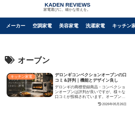
KADEN REVIEWS
家電選びに、確かな答えを。
メーカー
空調家電
美容家電
洗濯家電
キッチン
オーブン
デロンギコンベクションオーブンの口
キッチン家電
コミ＆評判｜機能とデザイン良し
デロンギの商標登録商品・コンベクショ
ンオーブンは評判が良いですが、様々な
口コミが投稿されています。オーブンは
大きな家電なので、ザイン性と機能が十
2026年05月26日
分に満たされていないと不便です。デロ
ンギのコンベクションオーブンは、どの
ような使い心地なのでしょうか？本記事
で、口コミや商品概要を確認しましょ
う。