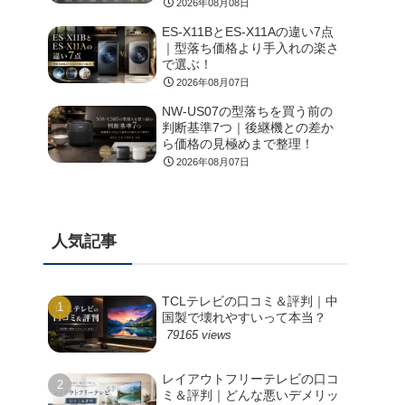
2026年08月08日
ES-X11BとES-X11Aの違い7点
｜型落ち価格より手入れの楽さ
で選ぶ！
2026年08月07日
NW-US07の型落ちを買う前の
判断基準7つ｜後継機との差か
ら価格の見極めまで整理！
2026年08月07日
人気記事
TCLテレビの口コミ＆評判｜中
国製で壊れやすいって本当？
79165 views
レイアウトフリーテレビの口コ
ミ＆評判｜どんな悪いデメリッ