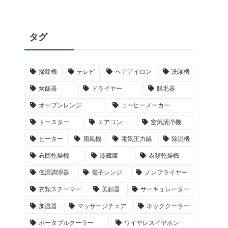
タグ
掃除機
テレビ
ヘアアイロン
洗濯機
炊飯器
ドライヤー
脱毛器
オーブンレンジ
コーヒーメーカー
トースター
エアコン
空気清浄機
ヒーター
扇風機
電気圧力鍋
除湿機
布団乾燥機
冷蔵庫
衣類乾燥機
低温調理器
電子レンジ
ノンフライヤー
衣類スチーマー
美顔器
サーキュレーター
加湿器
マッサージチェア
ネッククーラー
ポータブルクーラー
ワイヤレスイヤホン