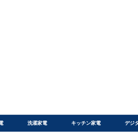
電
洗濯家電
キッチン家電
デジ