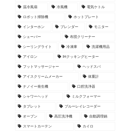
温冷風扇
冷風機
電気ケトル
ロボット掃除機
ホットプレート
インターホン
ブレンダー
モニター
シェーバー
布団クリーナー
シーリングライト
冷凍庫
洗濯機用品
アイロン
IHクッキングヒーター
フットマッサージャー
ヘッドスパ
アイスクリームメーカー
体重計
ナノイー発生機
口腔洗浄器
シャワーヘッド
ミルクフォーマー
タブレット
ブルーレイレコーダー
オーブン
高圧洗浄機
自動調理鍋
スマートカーテン
カイロ