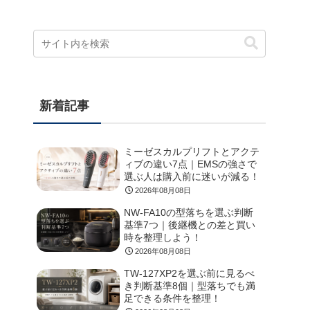
新着記事
ミーゼスカルプリフトとアクテ
ィブの違い7点｜EMSの強さで
選ぶ人は購入前に迷いが減る！
2026年08月08日
NW-FA10の型落ちを選ぶ判断
基準7つ｜後継機との差と買い
時を整理しよう！
2026年08月08日
TW-127XP2を選ぶ前に見るべ
き判断基準8個｜型落ちでも満
足できる条件を整理！