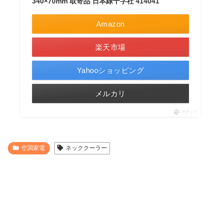
340×70mm 取寄品 日本緑十字社 414041
Amazon
楽天市場
Yahooショッピング
メルカリ
ポチップ
空調家電
ネッククーラー