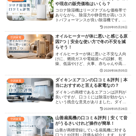
や現在の販売価格はいくら？
コロナ除湿機はリーズナブルな価格帯で
ありながら、除湿力や静音性が高いコス
トパフォーマンスが良い除湿機です。電
気代を35％節約できるecoモードも搭載さ
2026年05月26日
れているため、常時使用を行う場合でも
気兼ねなく運転させることができます。
オイルヒーターが体に悪いと感じる原
空調家電
価格や性能、評判や口コミについて解説
因7つ｜安全な使い方で冬の不安を減
していきます。
らそう！
オイルヒーターが体に悪いと不安な人向
けに、燃焼ガスや電磁波への誤解、乾
燥、低温やけど、火事、赤ちゃんや高齢
者への注意点を整理し、体への負担を減
2026年06月05日
らす使い方を紹介します。
ダイキンエアコンの口コミ＆評判｜本
空調家電
当におすすめと言える家電なの？
ダイキンの商標であるエアコンは評判が
良いですが、口コミには除湿が効かない
という残念な意見がありました。ダイキ
ンのエアコン購入を考えている方は、ど
2026年05月26日
こで買うのがおすすめか知りたい方も多
数。ユーザーの疑問を一挙解決すべく、
山善扇風機の口コミ＆評判｜安くて音
空調家電
本記事ではダイキンのエアコンに関する
がうるさいけれど操作が簡単！
情報を全て網羅しました。ぜひ参考にし
山善が商標登録している扇風機に対する
てください。
口コミや評判・評価を紹介します。おす