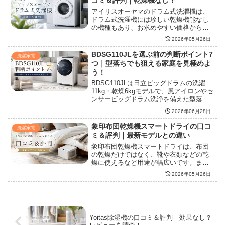
コミ＆評判｜乾燥機なし？
アイリスオーヤマのドラム式洗濯機は、
ドラム式洗濯機には珍しい乾燥機能なし
の機種もあり、お求めやすい価格から一
人暮らしにおすすめです。実際の口コミ
2026年05月26日
や評判を元に、アイリスオーヤマのドラ
ム式洗濯機の機能や効果などをまとめて
BDSG110JLを選ぶ前の判断ポイント7
洗濯家電
います。
つ｜型落ちでも狙える家庭を見極めよ
う！
BDSG110JLは日立ビッグドラムの洗濯
11kg・乾燥6kgモデルで、風アイロンやセ
ンサービッグドラム洗浄を備えた型落ち
候補です。後継モデルとの違い、設置前
2026年06月28日
の注意点、乾燥方式、自動投入なしの影
響、向いている家庭まで整理し、価格だ
象印布団乾燥機スマートドライの口コ
洗濯家電
けで判断して後悔しない選び方をまとめ
ミ＆評判｜最新モデルとの違い
ます。
象印布団乾燥機スマートドライは、布団
の乾燥だけではなく、靴や衣類などの乾
燥に使えるなど用途が幅広いです。ま
た、マット・ホースが不要で、コンパク
2026年05月26日
トサイズであることから使い勝手が良い
ことも特徴的です。ここでは、スマート
ドライの搭載されている機能や効果、電
気代や価格について解説していきます。
Yoitas除湿機の口コミ＆評判｜効果なし？