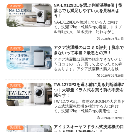
NA-LX129DLを選ぶ判断基準8個｜型
洗濯家電
落ちでも満足しやすい人を見極めよ
う！
NA-LX129DLを検討している人に向け
て、洗濯12kg・乾燥6kgの容量、トリプ
ル自動投入、温水洗浄、汚れはがし、ナ
ノイーX、スマホ連携、設置サイズ、後継
2026年05月17日
モデルとの違いを整理し、型落ちで狙う
べき家庭と避けたほうがよいケースを購
アクア洗濯機の口コミ＆評判｜脱水で
洗濯家電
入前に判断できるようにまとめていま
きないって本当？最悪との声！
す。
アクア洗濯機は最悪で脱水できないとい
う口コミの一方、買ってよかったとの声
もあります。アクア洗濯機の購入を検討
している場合、どちらが正しいのか悩ん
2026年05月26日
でしまう人は多いでしょう。アクア洗濯
機の機能やよくある質問と答えを通じ、
TW-127XP3を選ぶ前に見る判断基準7
洗濯家電
アクア洗濯機の本当の実力をご紹介しま
つ｜大容量ドラム式を買う前の不安を
す。
減らす！
TW-127XP3は、東芝ZABOONの大容量ド
ラム式洗濯乾燥機を検討する人に向け
て、洗濯12kg・乾燥7kgの実用性、ヒー
トポンプ乾燥、自動投入、温水洗浄、UV
2026年05月29日
除菌、設置前の注意点、型落ち価格で選
ぶ際の見方まで整理し、家庭に合うか判
アイリスオーヤマドラム式洗濯機の口
洗濯家電
断しやすくまとめています。