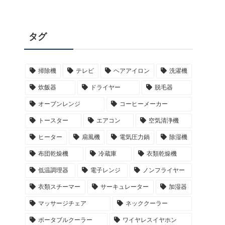
タグ
掃除機
テレビ
ヘアアイロン
洗濯機
炊飯器
ドライヤー
脱毛器
オーブンレンジ
コーヒーメーカー
トースター
エアコン
空気清浄機
ヒーター
扇風機
電気圧力鍋
除湿機
布団乾燥機
冷蔵庫
衣類乾燥機
低温調理器
電子レンジ
ノンフライヤー
衣類スチーマー
サーキュレーター
加湿器
マッサージチェア
ネッククーラー
ポータブルクーラー
ワイヤレスイヤホン