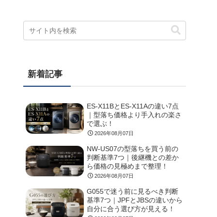
新着記事
ES-X11BとES-X11Aの違い7点
｜型落ち価格より手入れの楽さ
で選ぶ！
2026年08月07日
NW-US07の型落ちを買う前の
判断基準7つ｜後継機との差か
ら価格の見極めまで整理！
2026年08月07日
G055で迷う前に見るべき判断
基準7つ｜JPFとJBSの違いから
自分に合う選び方が見える！