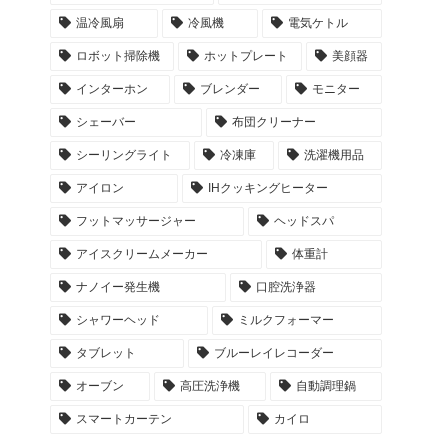
温冷風扇
冷風機
電気ケトル
ロボット掃除機
ホットプレート
美顔器
インターホン
ブレンダー
モニター
シェーバー
布団クリーナー
シーリングライト
冷凍庫
洗濯機用品
アイロン
IHクッキングヒーター
フットマッサージャー
ヘッドスパ
アイスクリームメーカー
体重計
ナノイー発生機
口腔洗浄器
シャワーヘッド
ミルクフォーマー
タブレット
ブルーレイレコーダー
オーブン
高圧洗浄機
自動調理鍋
スマートカーテン
カイロ