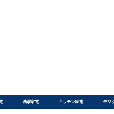
電
洗濯家電
キッチン家電
デジ