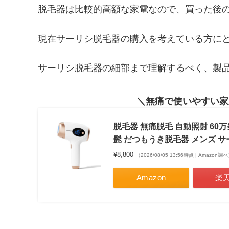
脱毛器は比較的高額な家電なので、買った後
現在サーリシ脱毛器の購入を考えている方に
サーリシ脱毛器の細部まで理解するべく、製
無痛で使いやすい家
脱毛器 無痛脱毛 自動照射 60万発
髭 だつもうき脱毛器 メンズ サーリ
¥8,800
（2026/08/05 13:56時点 | Amazon調
Amazon
楽