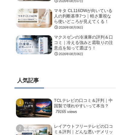
2026年08月07日
マキタ CL116DWが向いている
人の判断基準7つ｜軽さ重視な
ら使いどころが見えてくる！
2026年08月06日
マクスゼンの冷凍庫の評判＆口
コミ｜冷える強みと霜取りの注
意点を知って選ぼう！
2026年08月06日
人気記事
TCLテレビの口コミ＆評判｜中
国製で壊れやすいって本当？
79165 views
レイアウトフリーテレビの口コ
ミ＆評判｜どんな悪いデメリッ