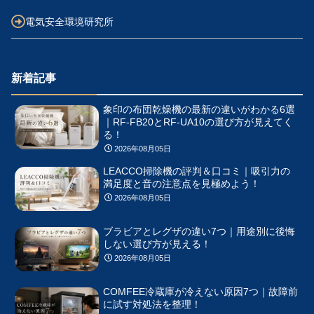
電気安全環境研究所
新着記事
象印の布団乾燥機の最新の違いがわかる6選
｜RF-FB20とRF-UA10の選び方が見えてく
る！
2026年08月05日
LEACCO掃除機の評判＆口コミ｜吸引力の
満足度と音の注意点を見極めよう！
2026年08月05日
ブラビアとレグザの違い7つ｜用途別に後悔
しない選び方が見える！
2026年08月05日
COMFEE冷蔵庫が冷えない原因7つ｜故障前
に試す対処法を整理！