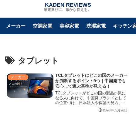
KADEN REVIEWS
家電選びに、確かな答えを。
メーカー
空調家電
美容家電
洗濯家電
キッチン
タブレット
TCLタブレットはどこの国のメーカー
メーカー
か判断するポイント9つ｜中国発でも
安心して選ぶ基準が見える！
TCLタブレットがどこの国の製品か気に
なる人に向けて、中国発ブランドとして
の位置づけ、日本法人や保証の見方、
NXTPAPERなどの特徴、向いている用
2026年05月26日
途、購入前の注意点を整理しました。安
さだけで判断せず、動画視聴や読書、学
習、サブ端末として自分に合うかを見極
めたい人に役立つ内容です。