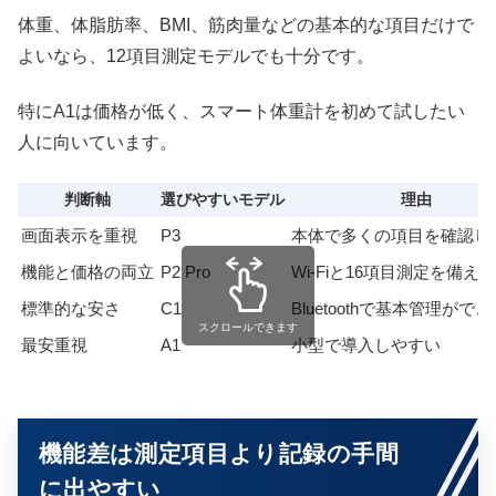
体重、体脂肪率、BMI、筋肉量などの基本的な項目だけで
よいなら、12項目測定モデルでも十分です。
特にA1は価格が低く、スマート体重計を初めて試したい
人に向いています。
判断軸
選びやすいモデル
理由
画面表示を重視
P3
本体で多くの項目を確認し
機能と価格の両立
P2 Pro
Wi-Fiと16項目測定を備える
標準的な安さ
C1
Bluetoothで基本管理がで
スクロールできます
最安重視
A1
小型で導入しやすい
機能差は測定項目より記録の手間
に出やすい