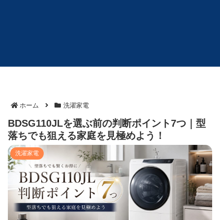
ホーム
洗濯家電
BDSG110JLを選ぶ前の判断ポイント7つ｜型
落ちでも狙える家庭を見極めよう！
洗濯家電