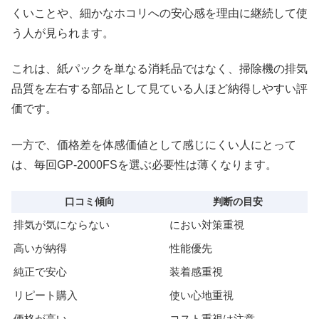
くいことや、細かなホコリへの安心感を理由に継続して使
う人が見られます。
これは、紙パックを単なる消耗品ではなく、掃除機の排気
品質を左右する部品として見ている人ほど納得しやすい評
価です。
一方で、価格差を体感価値として感じにくい人にとって
は、毎回GP-2000FSを選ぶ必要性は薄くなります。
口コミ傾向
判断の目安
排気が気にならない
におい対策重視
高いが納得
性能優先
純正で安心
装着感重視
リピート購入
使い心地重視
価格が高い
コスト重視は注意