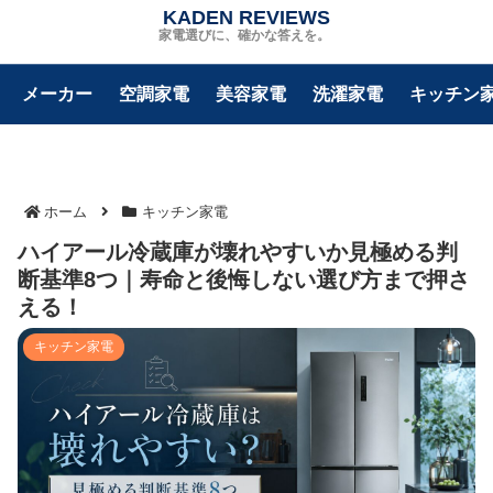
KADEN REVIEWS
家電選びに、確かな答えを。
メーカー
空調家電
美容家電
洗濯家電
キッチン
ホーム
キッチン家電
ハイアール冷蔵庫が壊れやすいか見極める判
断基準8つ｜寿命と後悔しない選び方まで押さ
える！
キッチン家電