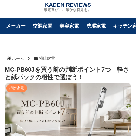
KADEN REVIEWS
家電選びに、確かな答えを。
メーカー
空調家電
美容家電
洗濯家電
キッチン
ホーム
掃除家電
MC-PB60Jを買う前の判断ポイント7つ｜軽さ
と紙パックの相性で選ぼう！
掃除家電