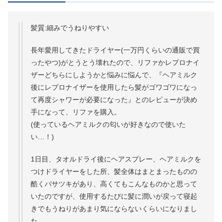
髪質:細みでうねりやすい
長年愛用してきたドライヤー(一万円くらいの通販で買
ったやつ)がとうとう壊れたので、リファかレプロナイ
ザーどちらにしようかと悩みに悩んで、『ヘアミルク
後にレプロナイザーを使用したら髪がゴワゴワになっ
て再度シャワーが必要になった』とのレビューが決め
手になって、リファを購入。
(使っているヘアミルクの匂いが好きなので使いた
い…！)
1日目、タオルドライ後にヘアスプレー、ヘアミルクを
つけドライヤーをした所、髪全体はまとまったものの
酷くパサツキがあり、高くてもこんなものかと思って
いたのですが、使用するたびに髪に潤いが戻って寝起
きでもうねりがあまり気にならないくらいになりまし
た。