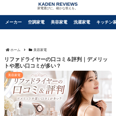
KADEN REVIEWS
家電選びに、確かな答えを。
メーカー
空調家電
美容家電
洗濯家電
キッチン
ホーム
美容家電
リファドライヤーの口コミ＆評判｜デメリッ
トや悪い口コミが多い？
美容家電