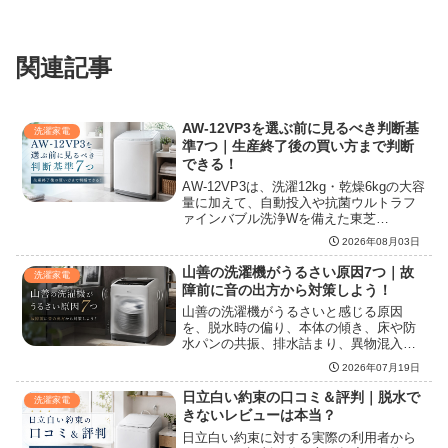
関連記事
AW-12VP3を選ぶ前に見るべき判断基
洗濯家電
準7つ｜生産終了後の買い方まで判断
できる！
AW-12VP3は、洗濯12kg・乾燥6kgの大容
量に加えて、自動投入や抗菌ウルトラフ
ァインバブル洗浄Wを備えた東芝
ZABOONのタテ型洗濯乾燥機で、生産終
2026年08月03日
了後に検討する際は在庫状態、保証、設
置寸法、乾燥への期待値、後継モデルと
山善の洗濯機がうるさい原因7つ｜故
洗濯家電
の価格差を確認することが重要です。
障前に音の出方から対策しよう！
山善の洗濯機がうるさいと感じる原因
を、脱水時の偏り、本体の傾き、床や防
水パンの共振、排水詰まり、異物混入、
部品劣化に分けて整理し、自分でできる
2026年07月19日
静音対策、故障を疑うサイン、買い替え
前に見るべき運転音の目安までわかりや
日立白い約束の口コミ＆評判｜脱水で
洗濯家電
すく紹介します。
きないレビューは本当？
日立白い約束に対する実際の利用者から