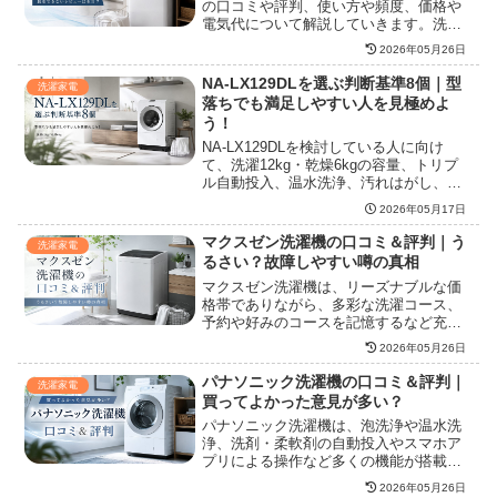
の口コミや評判、使い方や頻度、価格や
電気代について解説していきます。洗浄
力の高いシャワー浸透洗浄や乾燥時間の
2026年05月26日
短縮に役立つ風脱水などの特徴、搭載さ
れている機能についても紹介していきま
NA-LX129DLを選ぶ判断基準8個｜型
洗濯家電
す。
落ちでも満足しやすい人を見極めよ
う！
NA-LX129DLを検討している人に向け
て、洗濯12kg・乾燥6kgの容量、トリプ
ル自動投入、温水洗浄、汚れはがし、ナ
ノイーX、スマホ連携、設置サイズ、後継
2026年05月17日
モデルとの違いを整理し、型落ちで狙う
べき家庭と避けたほうがよいケースを購
マクスゼン洗濯機の口コミ＆評判｜う
洗濯家電
入前に判断できるようにまとめていま
るさい？故障しやすい噂の真相
す。
マクスゼン洗濯機は、リーズナブルな価
格帯でありながら、多彩な洗濯コース、
予約や好みのコースを記憶するなど充実
した機能が特徴的な洗濯機です。この記
2026年05月26日
事では、マクスゼン洗濯機の実際の口コ
ミや評判、価格や電気代、効果や機能に
パナソニック洗濯機の口コミ＆評判｜
洗濯家電
ついて解説していきます。
買ってよかった意見が多い？
パナソニック洗濯機は、泡洗浄や温水洗
浄、洗剤・柔軟剤の自動投入やスマホア
プリによる操作など多くの機能が搭載さ
れており評価が高いです。ここでは、実
2026年05月26日
際の利用者からの口コミ・レビュー、特