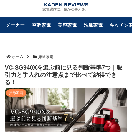
KADEN REVIEWS
家電選びに、確かな答えを。
メーカー
空調家電
美容家電
洗濯家電
キッチン
ホーム
掃除家電
VC-SG940Xを選ぶ前に見る判断基準7つ｜吸
引力と手入れの注意点まで比べて納得でき
る！
掃除家電