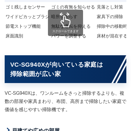
ゴミ残しまセンサー
ゴミの有無を知らせる
見落とし対策
ワイドピカッとブラシ
暗所を照らす
家具下の掃除
節電ストップ機能
無駄な運転を抑える
掃除中の移動時
スクロールできます
床面識別
パワーを調整する
床材が混在する
VC-SG940Xが向いている家庭は
掃除範囲が広い家
VC-SG940Xは、ワンルームをさっと掃除するよりも、複
数の部屋や家具まわり、布団、高所まで掃除したい家庭で
価値を感じやすい掃除機です。
戸建てや広めの部屋